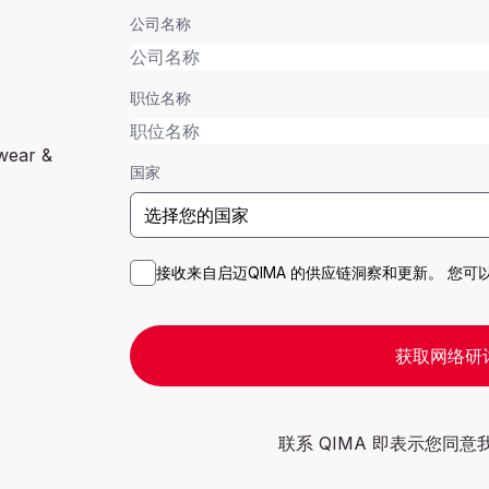
公司名称
职位名称
twear &
国家
接收来自启迈QIMA 的供应链洞察和更新。 您
获取网络研
联系 QIMA 即表示您同意