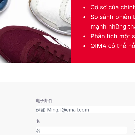
Cơ sở của chính
So sánh phiên 
mạnh những tha
Phân tích một s
QIMA có thể hỗ
电子邮件
名