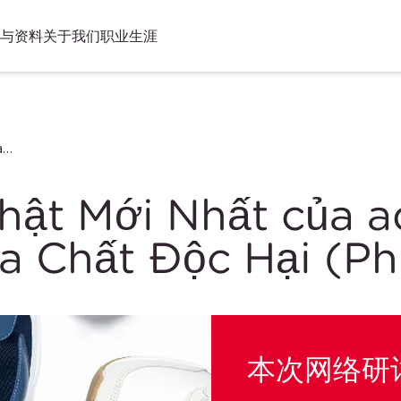
与资料
关于我们
职业生涯
Những Cập Nhật Mới Nhất của adidas A-01 về Kiểm Soát Hóa Chất Độc Hại (Phiên Bản 23)
ật Mới Nhất của ad
a Chất Độc Hại (Ph
本次网络研