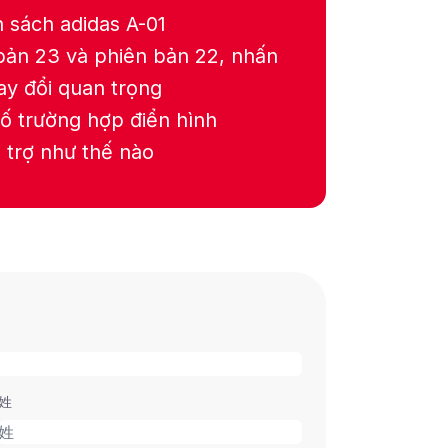
 sách adidas A-01
bản 23 và phiên bản 22, nhấn
y đổi quan trọng
ố trường hợp điển hình
 trợ như thế nào
姓