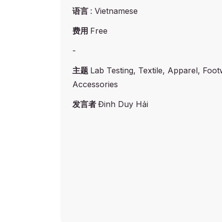
语言
: Vietnamese
费用
Free
-
主题
Lab Testing, Textile, Apparel, Foo
Accessories
发言者
Đinh Duy Hải