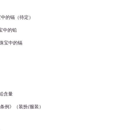
珠宝中的镉（待定）
宝中的铅
童珠宝中的镉
，铅含量
具）条例》（装扮/服装）