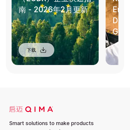
南 - 2026年2月更新
Envi
Dili
Get 
下载
下
Smart solutions to make products