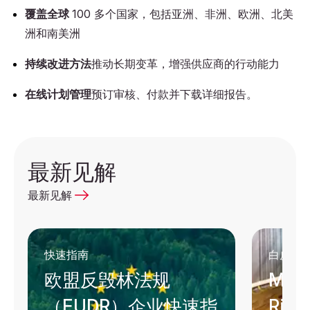
覆盖全球
100 多个国家，包括亚洲、非洲、欧洲、北美
洲和南美洲
持续改进方法
推动长期变革，增强供应商的行动能力
在线计划管理
预订审核、付款并下载详细报告。
最新见解
最新见解
快速指南
白皮书
欧盟反毁林法规
Man
（EUDR）企业快速指
Righ