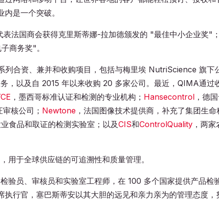
业内是一个突破。
司代表法国商会获得克里斯蒂娜-拉加德颁发的 "最佳中小企业奖"
电子商务奖"。
合资、兼并和收购项目，包括与梅里埃 NutriScience 旗下
业务，以及自 2015 年以来收购 20 多家公司。最近，QIMA通过
CE
，墨西哥标准认证和检测的专业机构；
Hansecontrol
，德国
证审核公司；
Newtone
，法国图像技术提供商，补充了集团生命
农业食品和取证的检测实验室；以及
CIS
和
ControlQuality
，两家
平台，用于全球供应链的可追溯性和质量管理。
括专家检验员、审核员和实验室工程师，在 100 多个国家提供产品检
席执行官，塞巴斯蒂安以其大胆的远见和亲力亲为的管理态度，