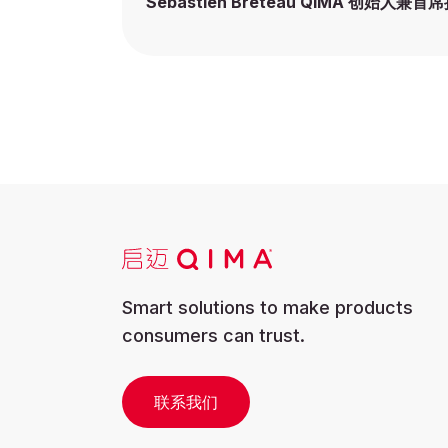
Sebastien Breteau QIMA 创始人兼
Smart solutions to make products
consumers can trust.
联系我们