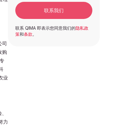
联系我们
；
联系 QIMA 即表示您同意我们的
隐私政
策
和
条款
。
公司
收购
专
科
农业
验、
努力