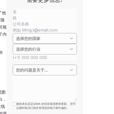
了他
。随
司规
了内
年
试图
白，
接收来自启迈QIMA 的供应链洞察和更新。 您可
在线
以随时取消订阅并管理您的电子邮件偏好。
管理