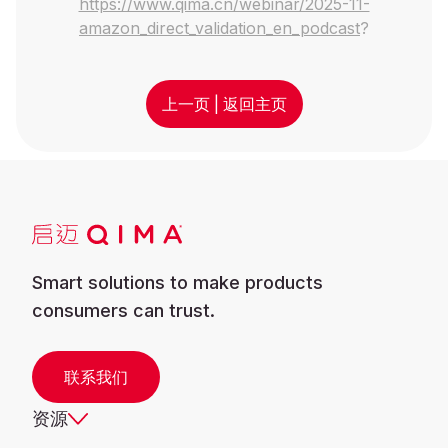
https://www.qima.cn/webinar/2025-11-
amazon_direct_validation_en_podcast
?
上一页
|
返回主页
Smart solutions to make products
consumers can trust.
联系我们
资源