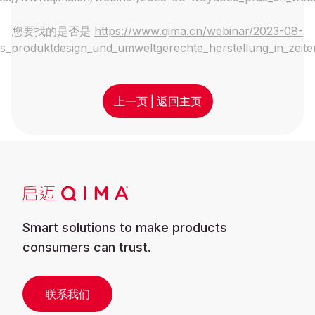
您要找的是否是
https://www.qima.cn/webinar/2023-08-
es_produktdesign_und_umweltgerechte_herstellung_in_zeit
上一页
|
返回主页
Smart solutions to make products
consumers can trust.
联系我们