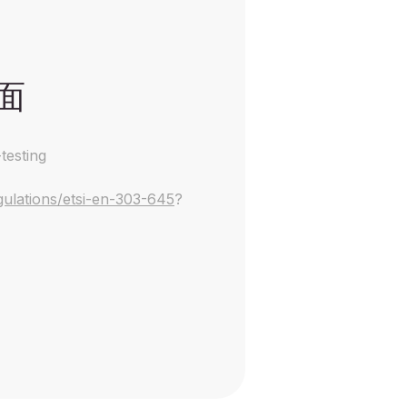
面
testing
gulations/etsi-en-303-645
?