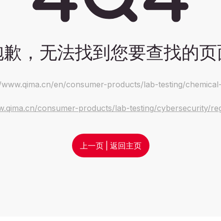
抱歉，无法找到您要查找的页
//www.qima.cn/en/consumer-products/lab-testing/chemical-
w.qima.cn/consumer-products/lab-testing/cybersecurity/re
上一页
|
返回主页