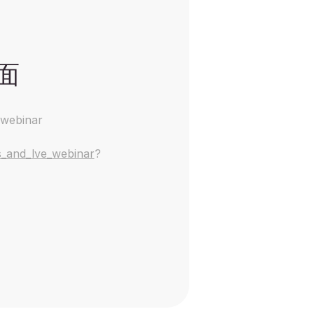
面
_webinar
s_and_lve_webinar
?