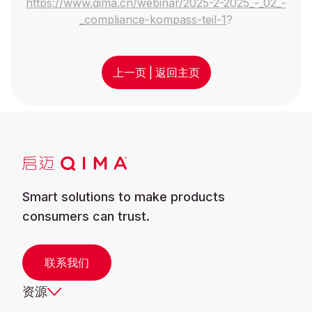
https://www.qima.cn/webinar/2025-2-2025_-_02_-
_compliance-kompass-teil-1
?
上一页
|
返回主页
Smart solutions to make products
consumers can trust.
联系我们
资源